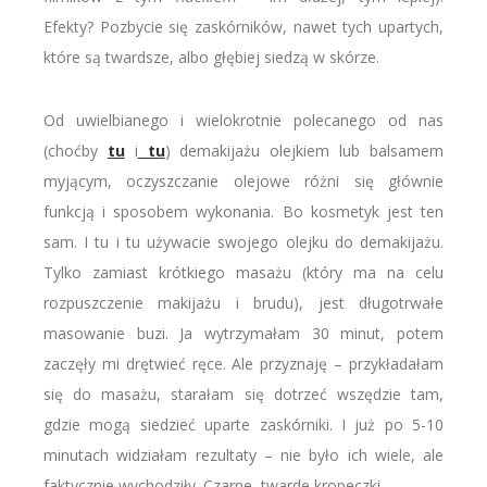
Efekty? Pozbycie się zaskórników, nawet tych upartych,
które są twardsze, albo głębiej siedzą w skórze.
Od uwielbianego i wielokrotnie polecanego od nas
(choćby
tu
i
tu
) demakijażu olejkiem lub balsamem
myjącym, oczyszczanie olejowe różni się głównie
funkcją i sposobem wykonania. Bo kosmetyk jest ten
sam. I tu i tu używacie swojego olejku do demakijażu.
Tylko zamiast krótkiego masażu (który ma na celu
rozpuszczenie makijażu i brudu), jest długotrwałe
masowanie buzi. Ja wytrzymałam 30 minut, potem
zaczęły mi drętwieć ręce. Ale przyznaję – przykładałam
się do masażu, starałam się dotrzeć wszędzie tam,
gdzie mogą siedzieć uparte zaskórniki. I już po 5-10
minutach widziałam rezultaty – nie było ich wiele, ale
faktycznie wychodziły. Czarne, twarde kropeczki…