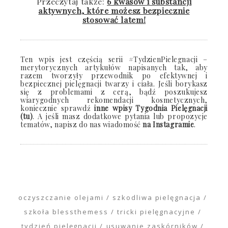
Przeczytaj także:
6 kwasów i substancji
aktywnych, które możesz bezpiecznie
stosować latem!
Ten wpis jest częścią serii #TydzienPielegnacji –
merytorycznych artykułów napisanych tak, aby
razem tworzyły przewodnik po efektywnej i
bezpiecznej pielęgnacji twarzy i ciała. Jeśli borykasz
się z problemami z cerą, bądź poszukujesz
wiarygodnych rekomendacji kosmetycznych,
koniecznie sprawdź
inne wpisy Tygodnia Pielęgnacji
(tu)
. A jeśli masz dodatkowe pytania lub propozycje
tematów, napisz do nas wiadomość
na Instagramie
.
oczyszczanie olejami
szkodliwa pielęgnacja
szkoła blessthemess
tricki pielęgnacyjne
tydzień pielęgnacji
usuwanie zaskórników