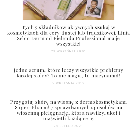
Tych 5 składników aktywnych szukaj w
kosmetykach dla cery tłustej lub trądzikowej. Linia
Sebio Derm od Bielenda Professional ma je
wszystkie!
29 WRZEŚNIA 2020
Jedno serum, które leczy wszystkie problemy
każdej skóry? To nie magia, to niacynamid!
5 WRZEŚNIA 2019
Przygotuj skórę na wiosnę z dermokosmetykami
Super-Pharm! 7 sprawdzonych sposobów na
wiosenną pielęgnację, która nawilży, ukoi i
rozświetli każdą cerę.
28 LUTEGO 2021