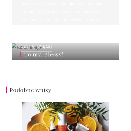
Piszemy o urodzie, stylu, ulubionych serialach i
kulisach blogowania. Nasza specjalność to
rzeczowe recenzje i.... najbardziej szalone
rankingi w sieci!
CZYTAJ WIĘCEJ
To my, Blessy!
Podobne wpisy