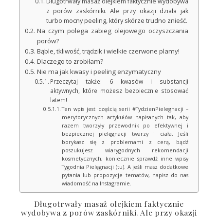
Długotrwały masaż olejkiem faktycznie wydobywa
z porów zaskórniki. Ale przy okazji działa jak
turbo mocny peeling, który skórze trudno znieść.
Na czym polega zabieg olejowego oczyszczania
porów?
Bąble, tkliwość, trądzik i wielkie czerwone plamy!
Dlaczego to zrobiłam?
Nie ma jak kwasy i peeling enzymatyczny
Przeczytaj także: 6 kwasów i substancji
aktywnych, które możesz bezpiecznie stosować
latem!
Ten wpis jest częścią serii #TydzienPielegnacji –
merytorycznych artykułów napisanych tak, aby
razem tworzyły przewodnik po efektywnej i
bezpiecznej pielęgnacji twarzy i ciała. Jeśli
borykasz się z problemami z cerą, bądź
poszukujesz wiarygodnych rekomendacji
kosmetycznych, koniecznie sprawdź inne wpisy
Tygodnia Pielęgnacji (tu). A jeśli masz dodatkowe
pytania lub propozycje tematów, napisz do nas
wiadomość na Instagramie.
Długotrwały masaż olejkiem faktycznie
wydobywa z porów zaskórniki. Ale przy okazji