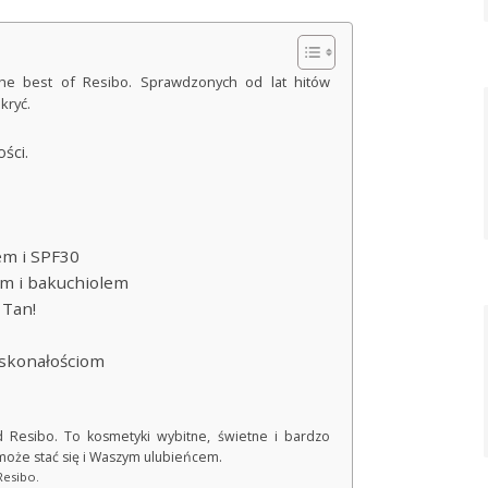
the best of Resibo. Sprawdzonych od lat hitów
kryć.
ości.
em i SPF30
em i bakuchiolem
 Tan!
oskonałościom
 Resibo. To kosmetyki wybitne, świetne i bardzo
może stać się i Waszym ulubieńcem.
Resibo.