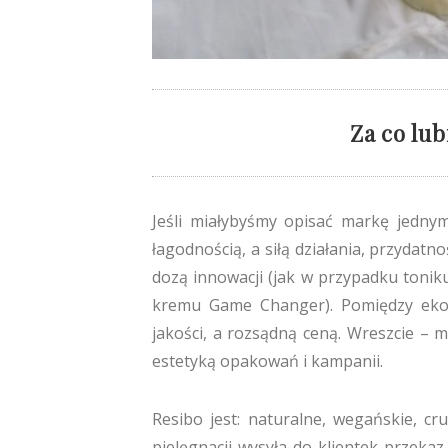
Za co lu
Jeśli miałybyśmy opisać markę jedny
łagodnością, a siłą działania, przydatno
dozą innowacji (jak w przypadku toniku 
kremu Game Changer). Pomiędzy eko 
jakości, a rozsądną ceną. Wreszcie – 
estetyką opakowań i kampanii.
Resibo jest: naturalne, wegańskie, cru
pielęgnacji wysyła do klientek przekaz,