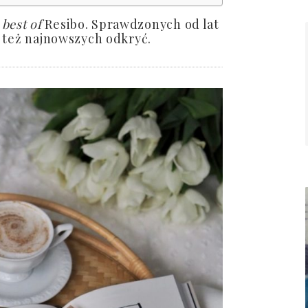
 best of
Resibo. Sprawdzonych od lat
e też najnowszych odkryć.