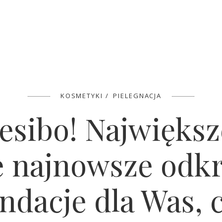
KOSMETYKI
PIELEGNACJA
esibo! Największ
 najnowsze odkr
dacje dla Was, 