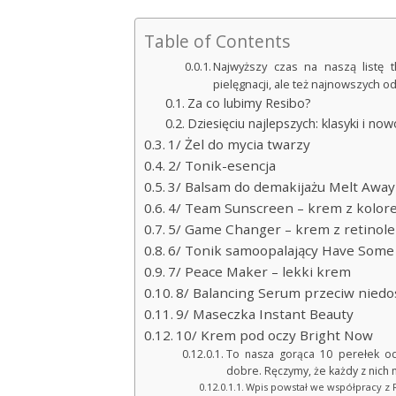
Table of Contents
Najwyższy czas na naszą listę 
pielęgnacji, ale też najnowszych od
Za co lubimy Resibo?
Dziesięciu najlepszych: klasyki i now
1/ Żel do mycia twarzy
2/ Tonik-esencja
3/ Balsam do demakijażu Melt Away
4/ Team Sunscreen – krem z kolor
5/ Game Changer – krem z retinol
6/ Tonik samoopalający Have Some
7/ Peace Maker – lekki krem
8/ Balancing Serum przeciw nied
9/ Maseczka Instant Beauty
10/ Krem pod oczy Bright Now
To nasza gorąca 10 perełek od
dobre. Ręczymy, że każdy z nich 
Wpis powstał we współpracy z 