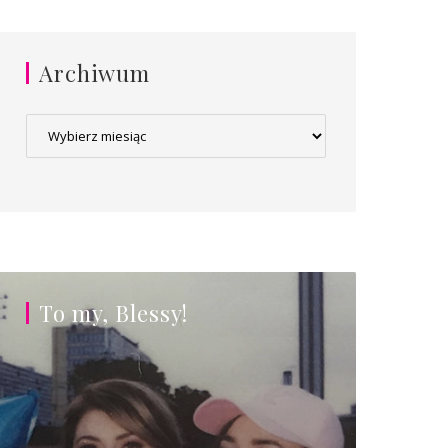
Archiwum
Archiwum
To my, Blessy!