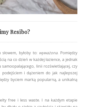
bimy Resibo?
m słowem, byłoby to:
wyważona
. Pomiędzy
ścią na co dzień w każdej łazience, a jednak
samoopalającego, linii rozświetlającej, czy
podejściem i dążeniem do jak najlepszej
między byciem marką popularną, a unikalną
elty free i less waste. I na każdym etapie
 by dbały o siebie z czułością i stawiały na