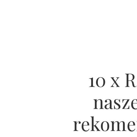
10 x R
nasze
rekomen