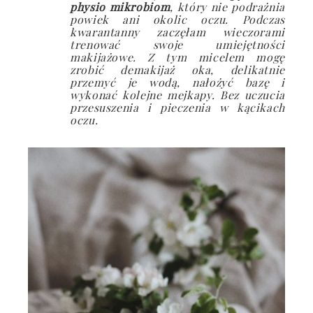
physio mikrobiom
, który nie podrażnia
powiek ani okolic oczu. Podczas
kwarantanny zaczęłam wieczorami
trenować swoje umiejętności
makijażowe. Z tym micelem mogę
zrobić demakijaż oka, delikatnie
przemyć je wodą, nałożyć bazę i
wykonać kolejne mejkapy. Bez uczucia
przesuszenia i pieczenia w kącikach
oczu.