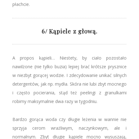
płachcie.
6/ Kąpiele z głową.
A propos kąpieli… Niestety, by ciało pozostało
nawilżone (nie tylko buzia) lepiej brać krótsze prysznice
w niezbyt gorącej wodzie. I zdecydowanie unikać silnych
detergentów, jak np. mydła. Skóra nie lubi zbyt mocnego
i często pocierania, stąd też peelingi z granulkami
robimy maksymalnie dwa razy w tygodniu.
Bardzo gorąca woda czy długie leżenia w wannie nie
sprzyja cerom wrażliwym, naczynkowym, ale i
normalnym. Zbyt długie kąpiele mocno wysuszają,