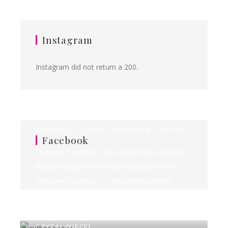
Instagram
Instagram did not return a 200.
Ilona&Milena
FACEBOOK
GOOGLE
INSTAGRAM
YOUTUBE
Facebook
Piszemy o urodzie, stylu, ulubionych serialach i
kulisach blogowania. Nasza specjalność to
rzeczowe recenzje i.... najbardziej szalone
rankingi w sieci!
CZYTAJ WIĘCEJ