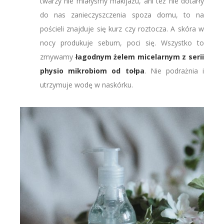
twarzy nie miałyśmy makijażu, ani też nie dotarły
do nas zanieczyszczenia spoza domu, to na
pościeli znajduje się kurz czy roztocza. A skóra w
nocy produkuje sebum, poci się. Wszystko to
zmywamy
łagodnym żelem micelarnym z serii
physio mikrobiom od tołpa
. Nie podrażnia i
utrzymuje wodę w naskórku.