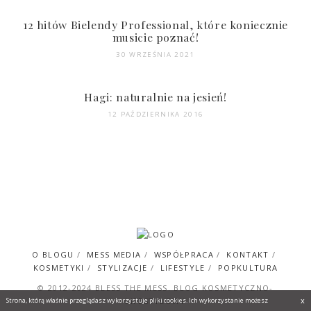
12 hitów Bielendy Professional, które koniecznie
musicie poznać!
30 WRZEŚNIA 2021
Hagi: naturalnie na jesień!
12 PAŹDZIERNIKA 2016
O BLOGU
MESS MEDIA
WSPÓŁPRACA
KONTAKT
KOSMETYKI
STYLIZACJE
LIFESTYLE
POPKULTURA
© 2012-2024 BLESS THE MESS. BLOG KOSMETYCZNO-
x
Strona, którą właśnie przeglądasz wykorzystuje pliki cookies. Ich wykorzystanie możesz
LIFESTYLOWY