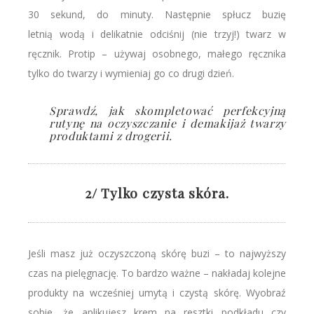
30 sekund, do minuty. Następnie spłucz buzię
letnią wodą i delikatnie odciśnij (nie trzyj!) twarz w
ręcznik. Protip – używaj osobnego, małego ręcznika
tylko do twarzy i wymieniaj go co drugi dzień.
Sprawdź, jak skompletować perfekcyjną
rutynę na oczyszczanie i demakijaż twarzy
produktami z drogerii
.
2/ Tylko czysta skóra.
Jeśli masz już oczyszczoną skórę buzi – to najwyższy
czas na pielęgnację. To bardzo ważne – nakładaj kolejne
produkty na wcześniej umytą i czystą skórę. Wyobraź
sobie, że aplikujesz krem na resztki podkładu czy