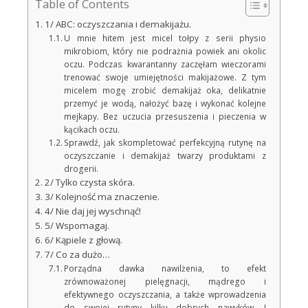
Table of Contents
1/ ABC: oczyszczania i demakijażu.
U mnie hitem jest micel tołpy z serii physio
mikrobiom, który nie podrażnia powiek ani okolic
oczu. Podczas kwarantanny zaczęłam wieczorami
trenować swoje umiejętności makijażowe. Z tym
micelem mogę zrobić demakijaż oka, delikatnie
przemyć je wodą, nałożyć bazę i wykonać kolejne
mejkapy. Bez uczucia przesuszenia i pieczenia w
kącikach oczu.
Sprawdź, jak skompletować perfekcyjną rutynę na
oczyszczanie i demakijaż twarzy produktami z
drogerii.
2/ Tylko czysta skóra.
3/ Kolejność ma znaczenie.
4/ Nie daj jej wyschnąć!
5/ Wspomagaj.
6/ Kąpiele z głową.
7/ Co za dużo…
Porządna dawka nawilżenia, to efekt
zrównoważonej pielęgnacji, mądrego i
efektywnego oczyszczania, a także wprowadzenia
do swojej rutyny kilku dobrych nawyków. I