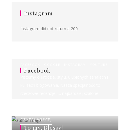
Instagram
Instagram did not return a 200.
Ilona&Milena
FACEBOOK
GOOGLE
INSTAGRAM
YOUTUBE
Facebook
Piszemy o urodzie, stylu, ulubionych serialach i
kulisach blogowania. Nasza specjalność to
rzeczowe recenzje i.... najbardziej szalone
rankingi w sieci!
CZYTAJ WIĘCEJ
To my, Blessy!