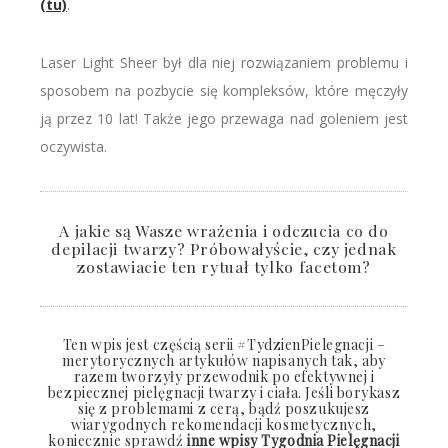
(tu)
.
Laser Light Sheer był dla niej rozwiązaniem problemu i
sposobem na pozbycie się kompleksów, które męczyły
ją przez 10 lat! Także jego przewaga nad goleniem jest
oczywista.
A jakie są Wasze wrażenia i odczucia co do
depilacji twarzy? Próbowałyście, czy jednak
zostawiacie ten rytuał tylko facetom?
Ten wpis jest częścią serii #TydzienPielegnacji –
merytorycznych artykułów napisanych tak, aby
razem tworzyły przewodnik po efektywnej i
bezpiecznej pielęgnacji twarzy i ciała. Jeśli borykasz
się z problemami z cerą, bądź poszukujesz
wiarygodnych rekomendacji kosmetycznych,
koniecznie sprawdź
inne wpisy Tygodnia Pielęgnacji