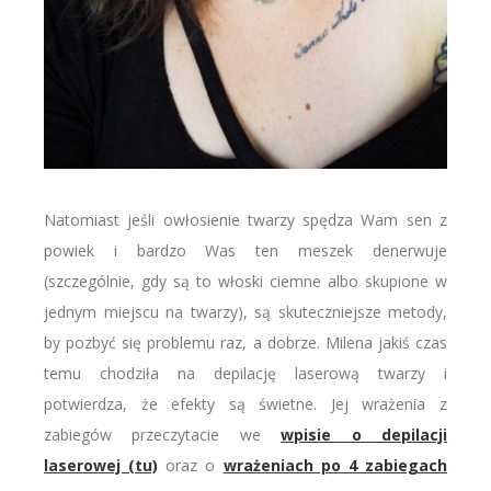
Natomiast jeśli owłosienie twarzy spędza Wam sen z
powiek i bardzo Was ten meszek denerwuje
(szczególnie, gdy są to włoski ciemne albo skupione w
jednym miejscu na twarzy), są skuteczniejsze metody,
by pozbyć się problemu raz, a dobrze. Milena jakiś czas
temu chodziła na depilację laserową twarzy i
potwierdza, że efekty są świetne. Jej wrażenia z
zabiegów przeczytacie we
wpisie o depilacji
laserowej (tu)
oraz o
wrażeniach po 4 zabiegach