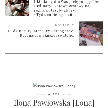
Układamy dla Was pielęgnację The
Ordinary! Gotowe zestawy na
różne potrzeby skóry.
#TydzienPielegnacji
NASTĘPNY
Huda Beauty: Mercury Retrograde.
Recenzja, makijaże, swatche.
AUTOR
Ilona Pawłowska [Lona]