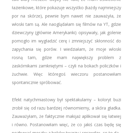
łazienkowe, które pokazuje wszystko (każdy najmniejszy
por na skórze), pewnie bym nawet nie zauważyła, że
włoski tam są. Ale naoglądałam się filmów na YT, gdzie
dziewczyny (głównie Amerykanki) opisywały, jak golenie
pomogło im wygładzić cerę i zmniejszyć skłonność do
zapychania się porów. I wiedziałam, że moje włoski
rosną tam, gdzie mam największy problem z
zaskórnikami zamkniętymi – czyli na bokach policzków i
żuchwie. Więc któregoś wieczoru postanowiłam
spontanicznie spróbować.
Efekt natychmiastowy był spektakularny – koloryt buzi
zrobił się od razu bardziej równomierny, a skóra gładka.
Zauważyłam, że faktycznie makijaż aplikował się łatwiej
i równo. Postanowiłam więc, że co jakiś czas będę się
pozbywać meszku z boków twarzy i sprawdzę, co to da.