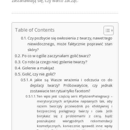
zastanawiają się, czy warto zacząć.
Table of Contents
Czy pozbycie się owłosienia z twarzy, nawet tego
niewidocznego, może faktycznie poprawić stan
skóry?
Po co w ogóle zaczynałam golić twarz?
Co robi (a czego nie) golenie twarzy?
Golenie a makijaż
Golić, czy nie golić?
A jakie są Wasze wrażenia i odczucia co do
depilacji twarzy? Próbowałyście, czy jednak
zostawiacie ten rytuał tylko facetom?
Ten wpis jest częścią serii #TydzienPielegnacji –
merytorycznych artykułów napisanych tak, aby
razem tworzyły przewodnik po efektywnej i
bezpiecznej pielęgnacji twarzy i ciała. Jeśli
borykasz się z problemami z cerą, bądź
poszukujesz wiarygodnych rekomendacji
kosmetycznych, koniecznie sprawdź inne wpisy