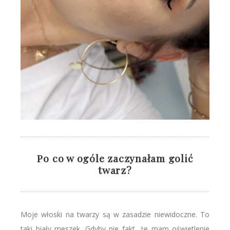
Po co w ogóle zaczynałam golić
twarz?
Moje włoski na twarzy są w zasadzie niewidoczne. To
taki biały meszek. Gdyby nie fakt, że mam oświetlenie