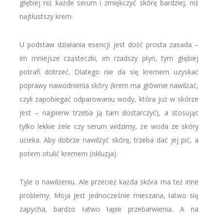
głębiej niż każde serum i zmiękczyć skórę bardziej, niż
najtłustszy krem.
U podstaw działania esencji jest dość prosta zasada –
im mniejsze cząsteczki, im rzadszy płyn, tym głębiej
potrafi dotrzeć. Dlatego nie da się kremem uzyskać
poprawy nawodnienia skóry (krem ma głównie nawilżać,
czyli zapobiegać odparowaniu wody, która już w skórze
jest – najpierw trzeba ją tam dostarczyć), a stosując
tylko lekkie żele czy serum widzimy, że woda ze skóry
ucieka. Aby dobrze nawilżyć skórę, trzeba dać jej pić, a
potem otulić kremem (okluzja).
Tyle o nawilżeniu. Ale przecież każda skóra ma też inne
problemy. Moja jest jednocześnie mieszana, łatwo się
zapycha, bardzo łatwo łapie przebarwienia. A na