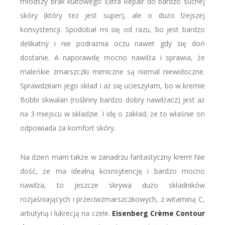
młodszy brak kultowego Extra Repair do bardzo suchej
skóry (który też jest super), ale o dużo lżejszej
konsystencji. Spodobał mi się od razu, bo jest bardzo
delikatny i nie podrażnia oczu nawet gdy się doń
dostanie. A naporawdę mocno nawilża i sprawia, że
maleńkie zmarszczki mimiczne są niemal niewidoczne.
Sprawdziłam jego skład i aż się ucieszyłam, bo w kremie
Bobbi skwalan (roślinny bardzo dobry nawilżacz) jest aż
na 3 miejscu w składzie. I idę o zakład, że to właśnie on
odpowiada za komfort skóry.
Na dzień mam także w zanadrzu fantastyczny krem! Nie
dość, że ma idealną kosnsytencję i bardzo mocno
nawilża, to jeszcze skrywa dużo składników
rozjaśniających i przeciwzmarszczkowych, z witaminą C,
arbutyną i lukrecją na czele.
Eisenberg Crème Contour