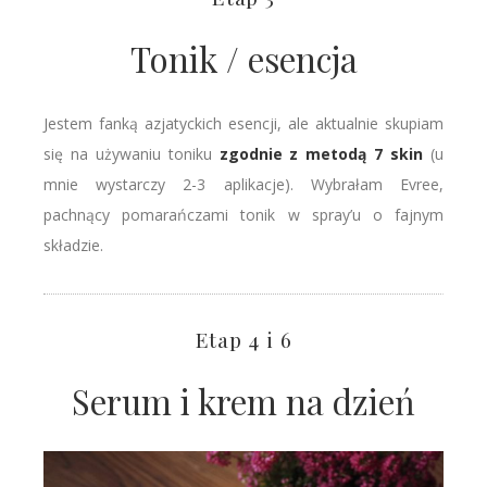
Tonik / esencja
Jestem fanką azjatyckich esencji, ale aktualnie skupiam
się na używaniu toniku
zgodnie z metodą 7 skin
(u
mnie wystarczy 2-3 aplikacje). Wybrałam Evree,
pachnący pomarańczami tonik w spray’u o fajnym
składzie.
Etap 4 i 6
Serum i krem na dzień