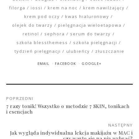
filorga
iossi
krem na noc
krem nawilżający
krem pod oczy
kwas hialuronowy
olejek do twarzy
pielęgnacja wieloetapowa
retinol
sephora
serum do twarzy
szkoła blessthemess
szkoła pielęgnacji
tydzień pielęgnacji
ulubieńcy
złuszczanie
EMAIL
FACEBOOK
GOOGLE+
POPRZEDNI
7 razy tonik! Wszystko o metodzie 7 SKIN, tonikach
i esencjach
NASTĘPNY
Jak wygląda indywidualna lekcja makijażu w MAC i
czy warto się na nią wybrać?