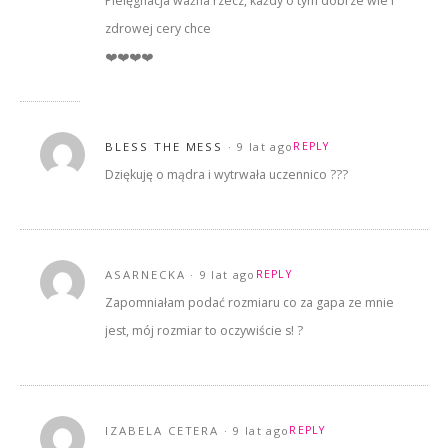
Pielęgnacja ważna rzecz, każdy o tym dobrze wie i
zdrowej cery chce
❤️❤️❤️❤️
BLESS THE MESS
9 lat ago
REPLY
Dziękuję o mądra i wytrwała uczennico ???
ASARNECKA
9 lat ago
REPLY
Zapomniałam podać rozmiaru co za gapa ze mnie
jest, mój rozmiar to oczywiście s! ?
IZABELA CETERA
9 lat ago
REPLY