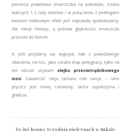
pierwsza prawdziwa zmarszczka na pokładzie, trzeba
walczyć!) 1-2 razy dziennie i w połączeniu z peelingami
kwasem mlekowym efekt jest naprawdę spektakularny.
Nie minął miesiąc, a połowa głębokości zmarszczki
przeszła do historii.
A jeśli przydarzy się wyprysk, taki z prawdziwego
zdarzenia, na noc, jako ostatni etap pielęgnacji, tylko na
ten obszar używam
olejku przeciwtrądzikowego
Iossi
. Zawartość oleju tamanu robi swoje – rano
pryszcz jest mniej czerwony, skóra uspokojona i
gładsza.
To już koniec tygodnia pielęgnacji w Szkole