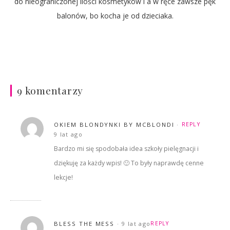
do nieograniczonej ilości kosmetyków i a w ręce zawsze pęk
balonów, bo kocha je od dzieciaka.
9 komentarzy
OKIEM BLONDYNKI BY MCBLONDI
REPLY
9 lat ago
Bardzo mi się spodobała idea szkoły pielęgnacji i
dziękuję za każdy wpis! 🙂 To były naprawdę cenne
lekcje!
BLESS THE MESS
9 lat ago
REPLY