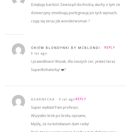
Dziękuję bardzo! Zewsząd dochodzą słuchy o tym że
dziewczyny zmiebiają purlegnację po tych wpisach,
czuję się teraz jsk wonderwoman ?
OKIEM BLONDYNKI BY MCBLONDI
REPLY
9 lat ago
I prawidłowo! Wszak, dla naszych cer, jesteś teraz
SuperBohaterką! ❤️?
ASARNECKA
9 lat ago
REPLY
Super wykład Pani profesor,
Wszystko krok po kroku opisane,
Myślę, że na kolokwium dam radę!