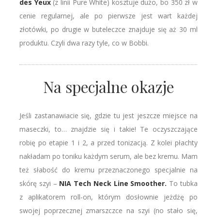
des Yeux
(z linii Pure White) kosztuje dużo, bo 350 zł w
cenie regularnej, ale po pierwsze jest wart każdej
złotówki, po drugie w buteleczce znajduje się aż 30 ml
produktu. Czyli dwa razy tyle, co w Bobbi.
Na specjalne okazje
Jeśli zastanawiacie się, gdzie tu jest jeszcze miejsce na
maseczki, to… znajdzie się i takie! Te oczyszczające
robię po etapie 1 i 2, a przed tonizacją. Z kolei płachty
nakładam po toniku każdym serum, ale bez kremu. Mam
też słabość do kremu przeznaczonego specjalnie na
skórę szyi –
NIA Tech Neck Line Smoother.
To tubka
z aplikatorem roll-on, którym dosłownie jeżdżę po
swojej poprzecznej zmarszczce na szyi (no stało się,