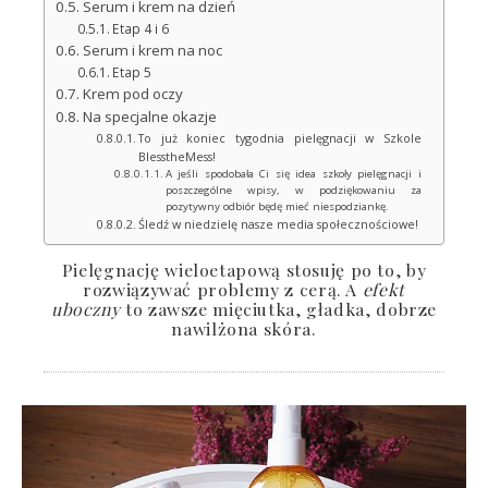
Serum i krem na dzień
Etap 4 i 6
Serum i krem na noc
Etap 5
Krem pod oczy
Na specjalne okazje
To już koniec tygodnia pielęgnacji w Szkole
BlesstheMess!
A jeśli spodobała Ci się idea szkoły pielęgnacji i
poszczególne wpisy, w podziękowaniu za
pozytywny odbiór będę mieć niespodziankę.
Śledź w niedzielę nasze media społecznościowe!
Pielęgnację wieloetapową stosuję po to, by
rozwiązywać problemy z cerą. A
efekt
uboczny
to zawsze mięciutka, gładka, dobrze
nawilżona skóra.