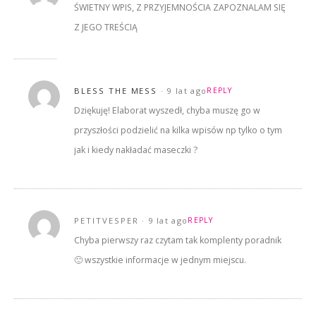
ŚWIETNY WPIS, Z PRZYJEMNOŚCIA ZAPOZNALAM SIĘ
Z JEGO TREŚCIĄ
BLESS THE MESS
9 lat ago
REPLY
Dziękuję! Elaborat wyszedł, chyba muszę go w
przyszłości podzielić na kilka wpisów np tylko o tym
jak i kiedy nakładać maseczki ?
PETITVESPER
9 lat ago
REPLY
Chyba pierwszy raz czytam tak komplenty poradnik
🙂 wszystkie informacje w jednym miejscu.