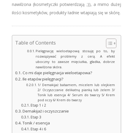
nawilżona (kosmetyczki potwierdzają ;)), a mimo dużej
ilości kosmetyków, produkty ładnie wtapiają się w skórę.
Table of Contents
Pielęgnację wieloetapową stosuję po to, by
rozwiązywać problemy z cerą. A efekt
uboczny to zawsze mięciutka, gładka, dobrze
nawilżona skóra.
Co mi daje pielęgnacja wieloetapowa?
Ile etapów pielęgnacji?
1/ Demakijaż balsamem, micelem lub olejkiem
2/ Oczyszczanie delikatną pianką lub żelem 3/
Tonik lub esencja 4/ Serum do twarzy 5/ Krem
pod oczy 6/ Krem do twarzy
Etap 1 i 2
Demakijaż i oczyszczanie
Etap 3
Tonik / esencja
Etap 4 i 6