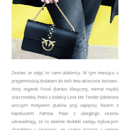
Zestaw ze zdjęć to sami ulubieńcy. W tym miesiącu z
przyjemnością dodałam do nich dwa akcesoria: beżowo-
złoty zegarek Fossil (bardzo klasyczny, niemal męski)
oraz torebkę Pinko z kolekcji Love Me Tender (zdobiona
uroczym motywem ptaków przy zapięciu). Razem z
kapeluszem Patrizia Pepe z ubiegłego sezonu
udowadniają, że to właśnie dodatki nadają stylizacjom
charakteru i sprawiają, że czarna koszula i ciemne