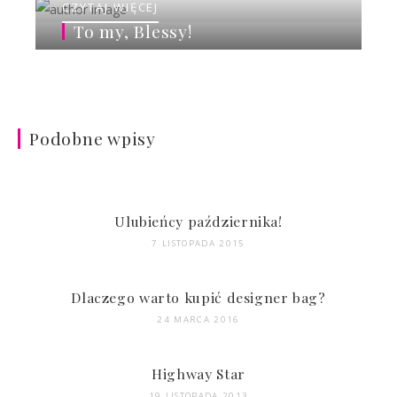
CZYTAJ WIĘCEJ
To my, Blessy!
Podobne wpisy
Ulubieńcy października!
7 LISTOPADA 2015
Dlaczego warto kupić designer bag?
24 MARCA 2016
Highway Star
19 LISTOPADA 2013