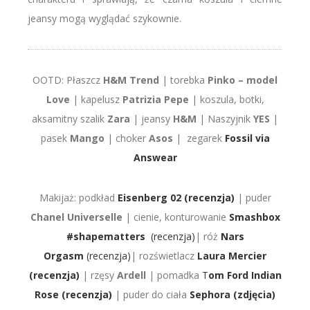
jeansy mogą wyglądać szykownie.
OOTD: Płaszcz
H&M Trend
| torebka
Pinko – model
Love
| kapelusz
Patrizia Pepe
| koszula, botki,
aksamitny szalik
Zara
| jeansy
H&M
| Naszyjnik
YES
|
pasek
Mango
| choker
Asos
| zegarek
Fossil via
Answear
Makijaż: podkład
Eisenberg 02 (recenzja)
| puder
Chanel Universelle
| cienie, konturowanie
Smashbox
#shapematters
(recenzja)
| róż
Nars
Orgasm
(recenzja)
| rozświetlacz
Laura Mercier
(recenzja)
| rzęsy
Ardell
| pomadka
T
om Ford Indian
Rose (recenzja)
| puder do ciała
Sephora (zdjęcia)