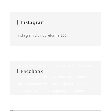
Instagram
Instagram did not return a 200.
Ilona&Milena
FACEBOOK
GOOGLE
INSTAGRAM
YOUTUBE
Facebook
Piszemy o urodzie, stylu, ulubionych serialach i
kulisach blogowania. Nasza specjalność to
rzeczowe recenzje i.... najbardziej szalone
rankingi w sieci!