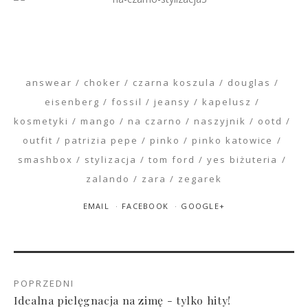
answear
choker
czarna koszula
douglas
eisenberg
fossil
jeansy
kapelusz
kosmetyki
mango
na czarno
naszyjnik
ootd
outfit
patrizia pepe
pinko
pinko katowice
smashbox
stylizacja
tom ford
yes biżuteria
zalando
zara
zegarek
EMAIL
FACEBOOK
GOOGLE+
POPRZEDNI
Idealna pielęgnacja na zimę - tylko hity!