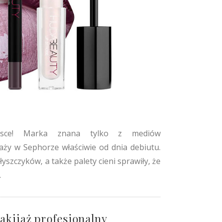
lsce! Marka znana tylko z mediów
aży w Sephorze właściwie od dnia debiutu.
szczyków, a także palety cieni sprawiły, że
.
akijaż profesjonalny