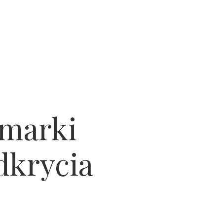
 marki
dkrycia