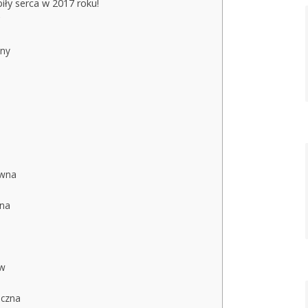
iły serca w 2017 roku!
lny
ywna
rna
ów
eczna